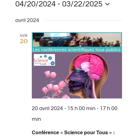
04/20/2024
 - 
03/22/2025
de
et
vues
Sélectionnez
avril 2024
navigati
Évènem
une
de
SAM
20
vues
date.
Évèneme
20 avril 2024 - 15 h 00 min
-
17 h 00
min
Conférence « Science pour Tous » :