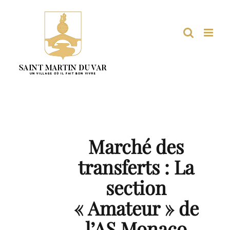
Passer
au
contenu
Marché des
transferts : La
section
« Amateur » de
l’AS Monaco