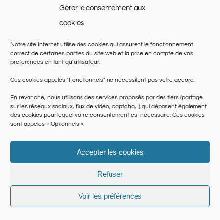
Gérer le consentement aux
cookies
Notre site Internet utilise des cookies qui assurent le fonctionnement
correct de certaines parties du site web et la prise en compte de vos
préférences en tant qu’utilisateur.
Ces cookies appelés "Fonctionnels" ne nécessitent pas votre accord.
En revanche, nous utilisons des services proposés par des tiers (partage
sur les réseaux sociaux, flux de vidéo, captcha,...) qui déposent également
des cookies pour lequel votre consentement est nécessaire. Ces cookies
sont appelés « Optionnels ».
Accepter les cookies
© Copyright 2025 | Saint Martin du Var | Site réalisé par
le SICTIAM
|
Politique de cookies
|
Conditions générales
|
Données personnelles
Refuser
Facebook
Twitter
Pinterest
Instagram
Voir les préférences