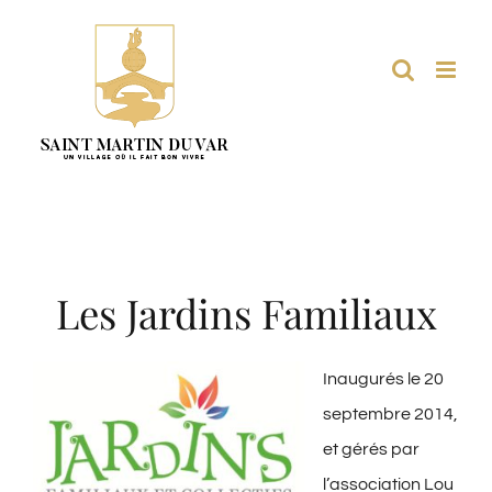
Passer
au
contenu
Les Jardins Familiaux
Inaugurés le
20
septembre 2014,
et gérés par
l’association Lou