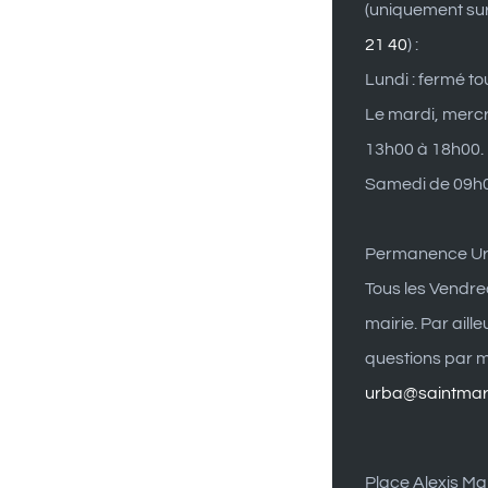
(uniquement su
21 40
) :
Lundi : fermé to
Le mardi, mercr
13h00 à 18h00.
Samedi de 09h0
Permanence U
Tous les Vendre
mairie. Par aill
questions par ma
urba@saintmart
Place Alexis Mai