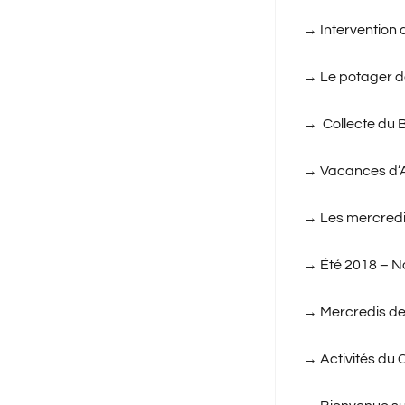
→
Intervention 
→
Le potager de
→
Collecte du 
→
Vacances d’A
→
Les mercredi
→
Été 2018 – N
→
Mercredis de
→
Activités du