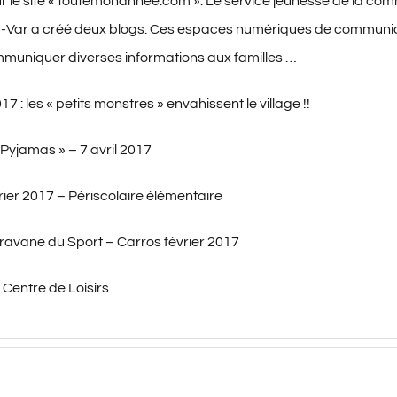
r le site « toutemonannée.com »: Le service jeunesse de la c
u-Var a créé deux blogs. Ces espaces numériques de communic
muniquer diverses informations aux familles …
7 : les « petits monstres » envahissent le village !!
 Pyjamas » – 7 avril 2017
ier 2017 – Périscolaire élémentaire
aravane du Sport – Carros février 2017
Centre de Loisirs