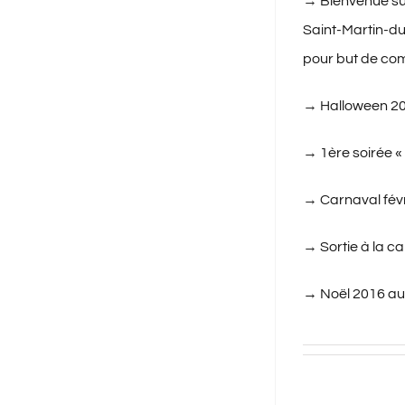
→
Bienvenue su
Saint-Martin-d
pour but de com
→
Halloween 201
→
1ère soirée «
→
Carnaval févr
→
Sortie à la c
→ Noël 2016 au 