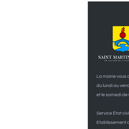
La mairie vous a
du lundi au ven
et le samedi de
Service État civi
Etablissement d