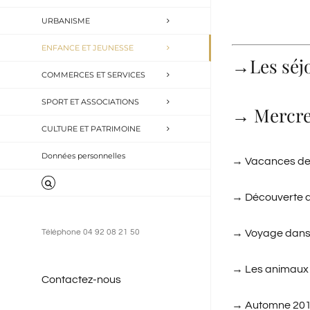
URBANISME
ENFANCE ET JEUNESSE
→Les séjo
COMMERCES ET SERVICES
SPORT ET ASSOCIATIONS
→
Mercred
CULTURE ET PATRIMOINE
Données personnelles
→
Vacances de p
→
Découverte d
→
Voyage dans
Téléphone 04 92 08 21 50
→
Les animaux à
Contactez-nous
→
Automne 2019: