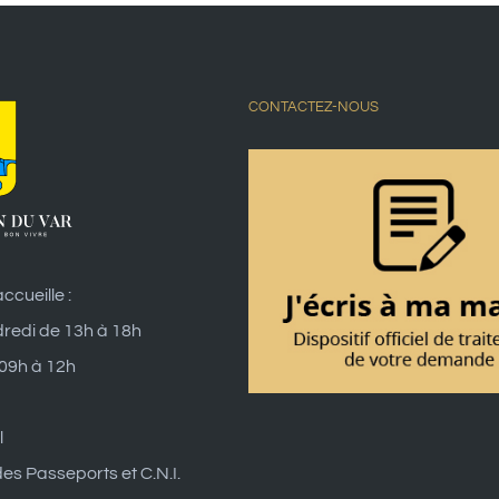
CONTACTEZ-NOUS
ccueille :
dredi de 13h à 18h
 09h à 12h
l
es Passeports et C.N.I.