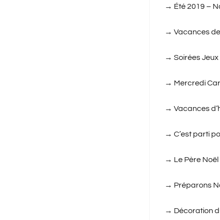
→
Été 2019 – N
→
Vacances de 
→
Soirées Jeux
→
Mercredi Car
→
Vacances d’h
→
C’est parti po
→
Le Père Noël 
→
Préparons N
→
Décoration d