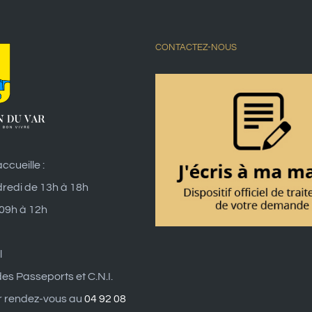
CONTACTEZ-NOUS
ccueille :
dredi de 13h à 18h
 09h à 12h
l
es Passeports et C.N.I.
r rendez-vous au
04 92 08