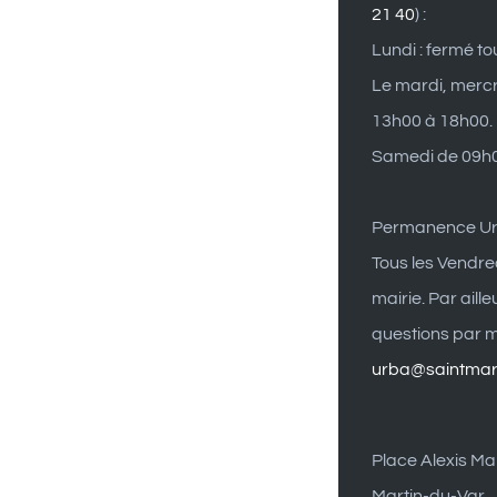
21 40
) :
Lundi : fermé to
Le mardi, mercr
13h00 à 18h00.
Samedi de 09h0
Permanence U
Tous les Vendre
mairie. Par aill
questions par ma
urba@saintmart
Place Alexis Mai
Martin-du-Var