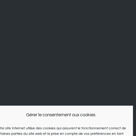
Gérer le consentement aux cookies
re site Internet utilise des cookies qui assurent le fonctionnement correct de
taines parties du site web et la prise en compte de vos préférences en tant