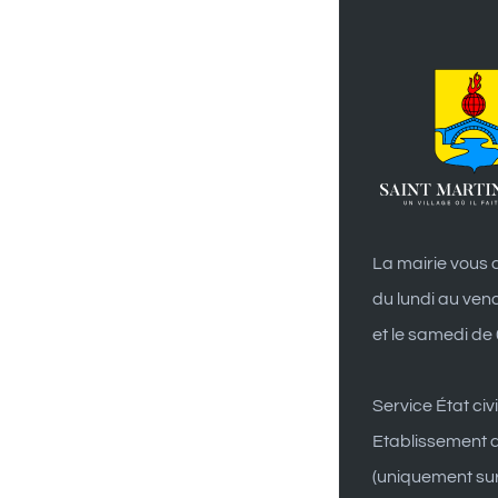
La mairie vous a
du lundi au ven
et le samedi de
Service État civi
Etablissement d
(uniquement su