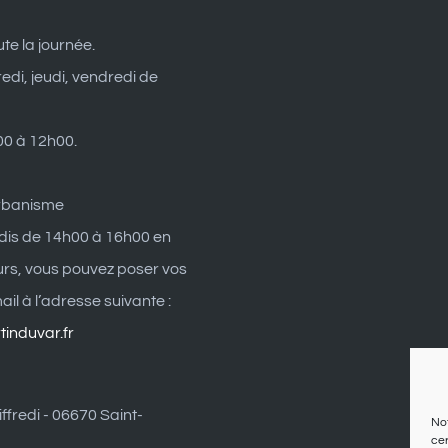
ute la journée.
edi, jeudi, vendredi de
0 à 12h00.
rbanisme
dis de 14h00 à 16h00 en
eurs, vous pouvez poser vos
il à l’adresse suivante :
induvar.fr
ffredi - 06670 Saint-
Not
cer