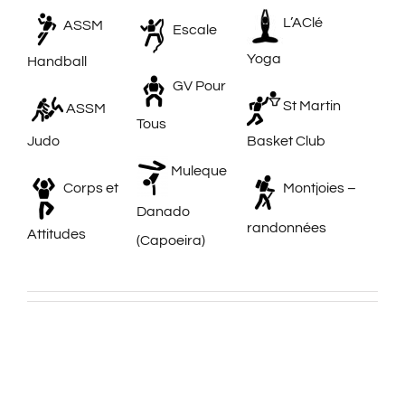
L’AClé
ASSM
Escale
Yoga
Handball
GV Pour
St Martin
ASSM
Tous
Judo
Basket Club
Muleque
Corps et
Montjoies –
Danado
randonnées
Attitudes
(Capoeira)