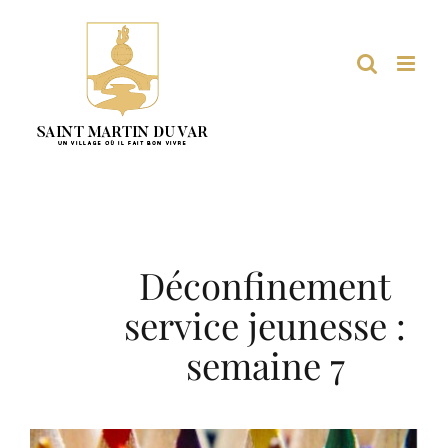
Passer
au
contenu
Déconfinement
service jeunesse :
semaine 7