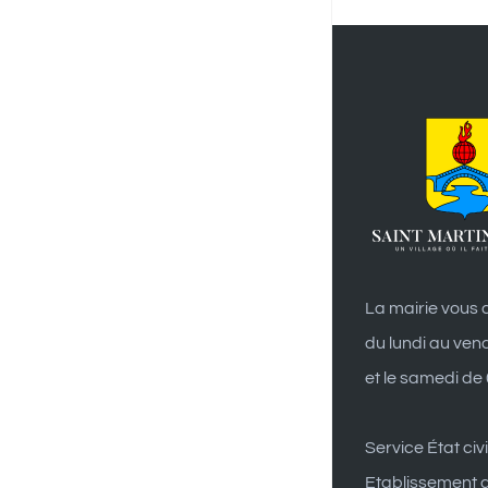
La mairie vous a
du lundi au ven
et le samedi de
Service État civi
Etablissement d