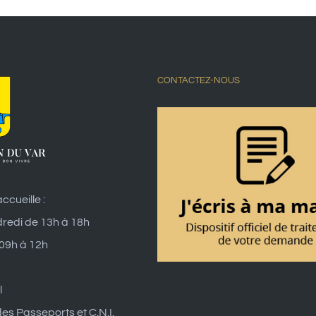
CONTACTEZ-NOUS
ccueille :
dredi de 13h à 18h
 09h à 12h
l
es Passeports et C.N.I.