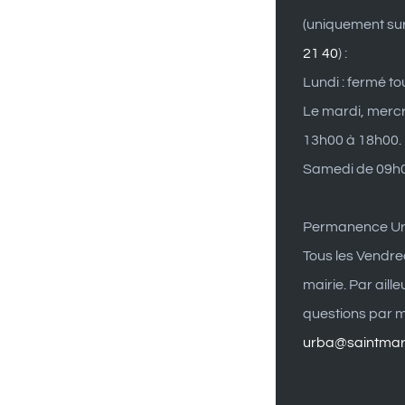
(uniquement su
21 40
) :
Lundi : fermé to
Le mardi, mercr
13h00 à 18h00.
Samedi de 09h0
Permanence U
Tous les Vendre
mairie. Par aill
questions par ma
urba@saintmart