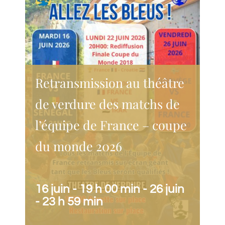
Retransmission au théâtre
de verdure des matchs de
l’équipe de France – coupe
du monde 2026
16 juin - 19 h 00 min
-
26 juin
- 23 h 59 min