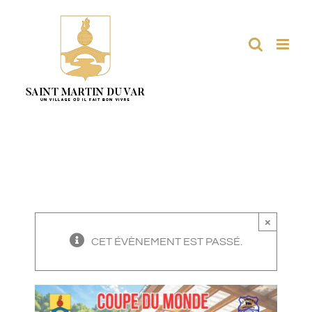
Passer
au
contenu
×
CET ÉVÈNEMENT EST PASSÉ.