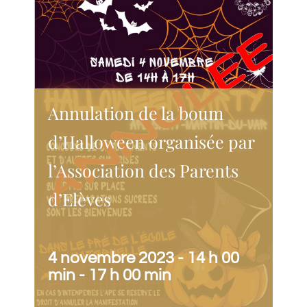
Annulation de la boum
d’Halloween organisée par
l’Association des Parents
d’Elèves
4 novembre 2023 - 14 h 00
min
-
17 h 00 min