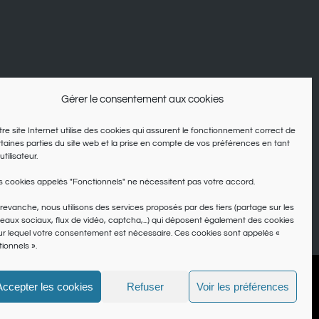
Gérer le consentement aux cookies
re site Internet utilise des cookies qui assurent le fonctionnement correct de
taines parties du site web et la prise en compte de vos préférences en tant
utilisateur.
 cookies appelés "Fonctionnels" ne nécessitent pas votre accord.
revanche, nous utilisons des services proposés par des tiers (partage sur les
eaux sociaux, flux de vidéo, captcha,...) qui déposent également des cookies
r lequel votre consentement est nécessaire. Ces cookies sont appelés «
ionnels ».
ns
Accepter les cookies
Refuser
Voir les préférences
Facebook
Twitter
Pinterest
Inst