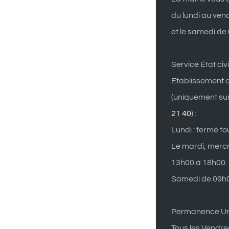
du lundi au ven
et le samedi de
Service État civi
Etablissement d
(uniquement su
21 40
) :
Lundi : fermé to
Le mardi, mercr
13h00 à 18h00.
Samedi de 09h0
Permanence U
Tous les Vendre