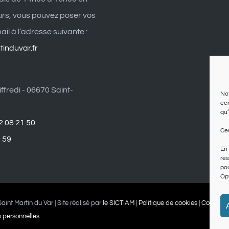
eurs, vous pouvez poser vos
il à l’adresse suivante :
induvar.fr
ffredi - 06670 Saint-
Not
cer
qu’
2 08 21 50
Ces
1 59
En 
rés
pou
Opt
aint Martin du Var | Site réalisé par
le SICTIAM
|
Politique de cookies
|
Conditio
 personnelles