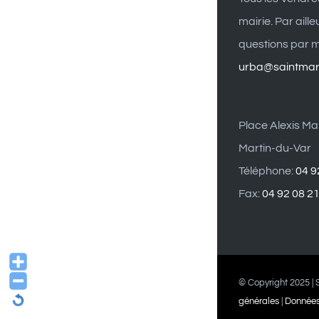
mairie. Par aill
questions par ma
urba@saintmart
Place Alexis Mai
Martin-du-Var
Téléphone:
04 9
Fax:
04 92 08 2
© Copyright 2025 | S
générales
|
Données