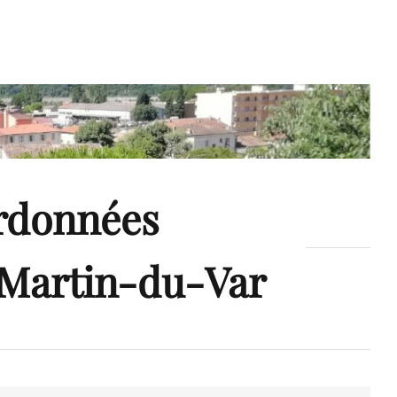
ordonnées
t-Martin-du-Var