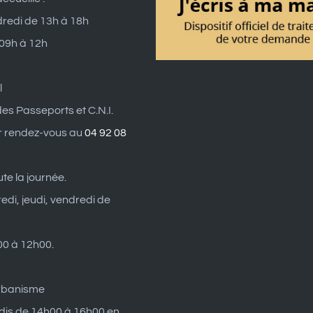
dredi de 13h à 18h
 09h à 12h
l
es Passeports et C.N.I.
r rendez-vous au
04 92 08
ute la journée.
edi, jeudi, vendredi de
0 à 12h00.
rbanisme
dis de 14h00 à 16h00 en