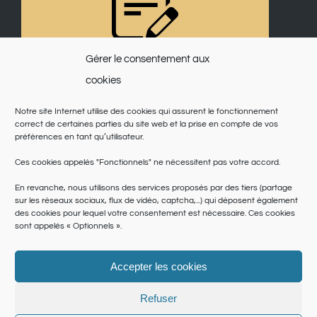
Gérer le consentement aux
cookies
Notre site Internet utilise des cookies qui assurent le fonctionnement
correct de certaines parties du site web et la prise en compte de vos
préférences en tant qu’utilisateur.
Ces cookies appelés "Fonctionnels" ne nécessitent pas votre accord.
En revanche, nous utilisons des services proposés par des tiers (partage
sur les réseaux sociaux, flux de vidéo, captcha,...) qui déposent également
des cookies pour lequel votre consentement est nécessaire. Ces cookies
sont appelés « Optionnels ».
Accepter les cookies
© Copyright 2025 | Saint Martin du Var | Site réalisé par
le SICTIAM
|
Politique de cookies
|
Conditions générales
|
Données personnelles
Refuser