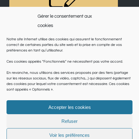
Gérer le consentement aux
cookies
Notre site Internet utilise des cookies qui assurent le fonctionnement
correct de certaines parties du site web et la prise en compte de vos
préférences en tant qu’utilisateur.
Ces cookies appelés "Fonctionnels" ne nécessitent pas votre accord.
En revanche, nous utilisons des services proposés par des tiers (partage
sur les réseaux sociaux, flux de vidéo, captcha,...) qui déposent également
des cookies pour lequel votre consentement est nécessaire. Ces cookies
sont appelés « Optionnels ».
Accepter les cookies
© Copyright 2025 | Saint Martin du Var | Site réalisé par
le SICTIAM
|
Politique de cookies
|
Conditions générales
|
Données personnelles
Refuser
Facebook
Twitter
Pinterest
Instagram
Voir les préférences