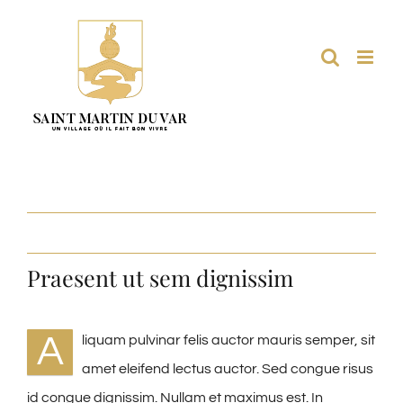
Passer
au
contenu
Praesent ut sem dignissim
A
liquam pulvinar felis auctor mauris semper, sit
amet eleifend lectus auctor. Sed congue risus
id congue dignissim. Nullam et maximus est. In