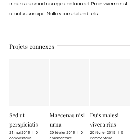
mauris euismod nisi egestas laoreet. Proin viverra nisl
a luctus suscipit. Nulla vitae eleifend felis.
Projets connexes
Sed ut
Maecenas nisl
Duis malesi
Neq
perspiciatis
urna
vivera rius
qu
21 mai 2015
|
0
20 février 2015
|
0
20 février 2015
|
0
21 m
commentaire
commentaire
commentaire
comm