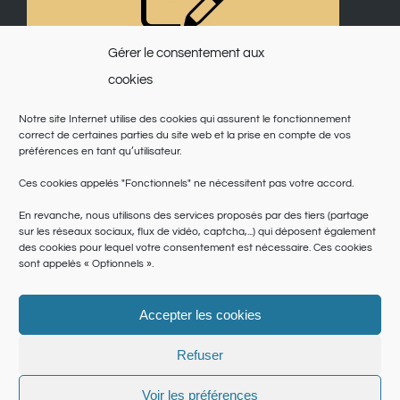
Gérer le consentement aux
cookies
Notre site Internet utilise des cookies qui assurent le fonctionnement
correct de certaines parties du site web et la prise en compte de vos
préférences en tant qu’utilisateur.
Ces cookies appelés "Fonctionnels" ne nécessitent pas votre accord.
En revanche, nous utilisons des services proposés par des tiers (partage
sur les réseaux sociaux, flux de vidéo, captcha,...) qui déposent également
des cookies pour lequel votre consentement est nécessaire. Ces cookies
sont appelés « Optionnels ».
Accepter les cookies
© Copyright 2025 | Saint Martin du Var | Site réalisé par
le SICTIAM
|
Politique de cookies
|
Conditions générales
|
Données personnelles
Refuser
Facebook
Twitter
Pinterest
Instagram
Voir les préférences