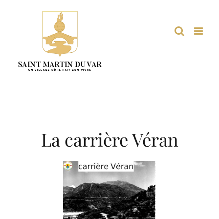
Passer
au
contenu
La carrière Véran