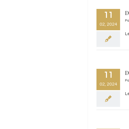
D
11
P
02, 2024
L
D
11
P
02, 2024
L