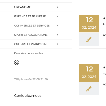
URBANISME
ENFANCE ET JEUNESSE
A
12
P
COMMERCES ET SERVICES
02, 2024
SPORT ET ASSOCIATIONS
A
CULTURE ET PATRIMOINE
Données personnelles
A
12
P
02, 2024
Téléphone 04 92 08 21 50
A
Contactez-nous