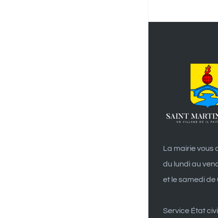
La mairie vous a
du lundi au ven
et le samedi de
Service État civi