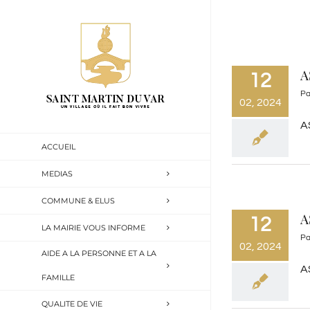
Passer
au
contenu
A
12
P
02, 2024
A
ACCUEIL
MEDIAS
COMMUNE & ELUS
A
12
LA MAIRIE VOUS INFORME
P
02, 2024
AIDE A LA PERSONNE ET A LA
A
FAMILLE
QUALITE DE VIE