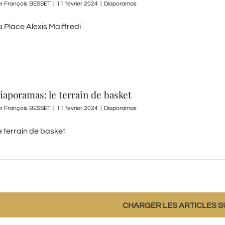
ar
François BESSET
|
11 février 2024
|
Diaporamas
 Place Alexis Maiffredi
iaporamas: le terrain de basket
ar
François BESSET
|
11 février 2024
|
Diaporamas
e terrain de basket
CHARGER LES ARTICLES S