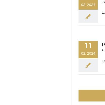
P
02, 2024
La
D
11
P
02, 2024
L