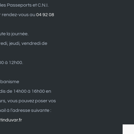
es Passeports et C.N.I.
r rendez-vous au
04 92 08
ute la journée.
edi, jeudi, vendredi de
0 à 12h00.
rbanisme
dis de 14h00 à 16h00 en
eurs, vous pouvez poser vos
il à l’adresse suivante :
induvar.fr