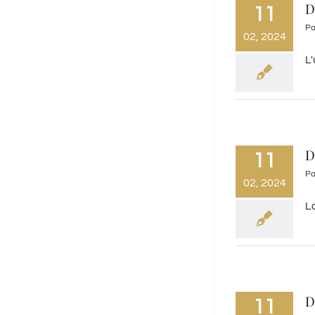
D
11
P
02, 2024
L
D
11
P
02, 2024
La
D
11