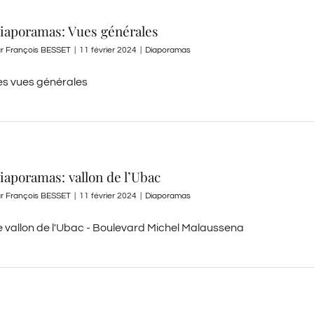
iaporamas: Vues générales
ar
François BESSET
|
11 février 2024
|
Diaporamas
es vues générales
iaporamas: vallon de l’Ubac
ar
François BESSET
|
11 février 2024
|
Diaporamas
e vallon de l'Ubac - Boulevard Michel Malaussena