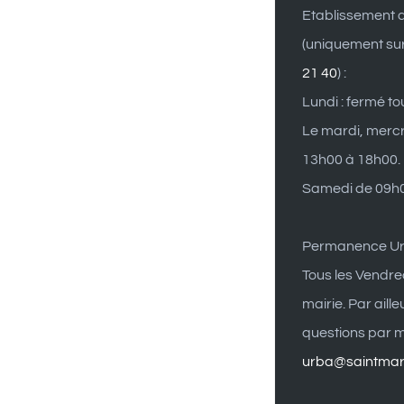
Etablissement d
(uniquement su
21 40
) :
Lundi : fermé to
Le mardi, mercr
13h00 à 18h00.
Samedi de 09h0
Permanence U
Tous les Vendre
mairie. Par aill
questions par ma
urba@saintmart