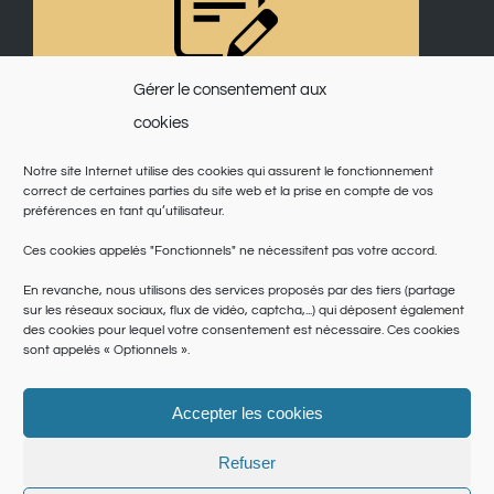
Gérer le consentement aux
cookies
Notre site Internet utilise des cookies qui assurent le fonctionnement
correct de certaines parties du site web et la prise en compte de vos
préférences en tant qu’utilisateur.
Ces cookies appelés "Fonctionnels" ne nécessitent pas votre accord.
En revanche, nous utilisons des services proposés par des tiers (partage
sur les réseaux sociaux, flux de vidéo, captcha,...) qui déposent également
des cookies pour lequel votre consentement est nécessaire. Ces cookies
sont appelés « Optionnels ».
Accepter les cookies
© Copyright 2025 | Saint Martin du Var | Site réalisé par
le SICTIAM
|
Politique de cookies
|
Conditions générales
|
Données personnelles
Refuser