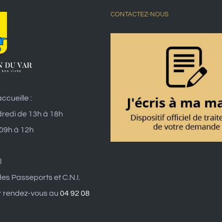
CONTACTEZ-NOUS
ccueille :
dredi de 13h à 18h
 09h à 12h
l
es Passeports et C.N.I.
r rendez-vous au
04 92 08