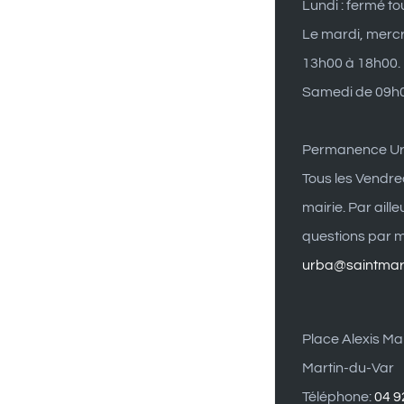
Lundi : fermé to
Le mardi, mercr
13h00 à 18h00.
Samedi de 09h0
Permanence U
Tous les Vendre
mairie. Par aill
questions par ma
urba@saintmart
Place Alexis Mai
Martin-du-Var
Téléphone:
04 9