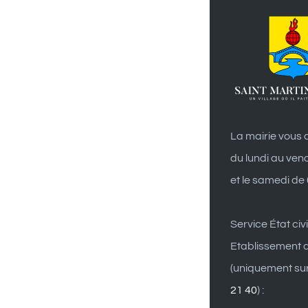
La mairie vous a
du lundi au ven
et le samedi de
Service État civi
Etablissement d
(uniquement su
21 40
) :