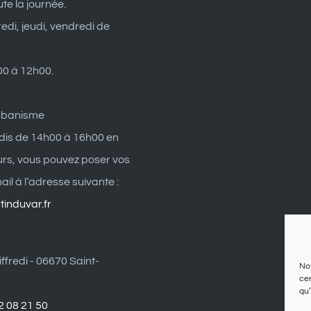
ute la journée.
edi, jeudi, vendredi de
0 à 12h00.
rbanisme
dis de 14h00 à 16h00 en
eurs, vous pouvez poser vos
il à l’adresse suivante :
induvar.fr
ffredi - 06670 Saint-
Not
cer
qu’
2 08 21 50