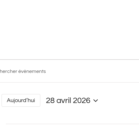
ments
rche
28 avril 2026
tion
Aujourd’hui
er
nts
Sélectionnez
une
ments