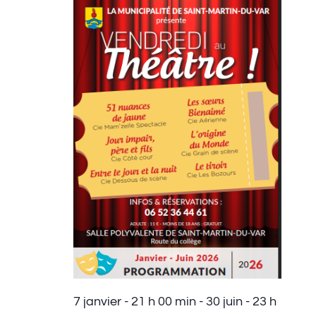
29
Évènem
de
date.
mai
vues
2026
Évèneme
7 janvier - 21 h 00 min
-
30 juin - 23 h