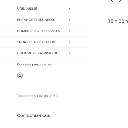
naviga
avril
Recherch
URBANISME
Évèneme
de
2024
par
ENFANCE ET JEUNESSE
18 h 00 
vues
mot-
COMMERCES ET SERVICES
Évène
clé.
SPORT ET ASSOCIATIONS
CULTURE ET PATRIMOINE
Données personnelles
Téléphone 04 92 08 21 50
Contactez-nous