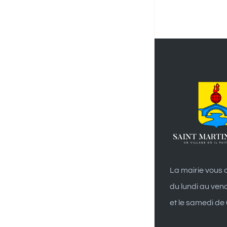
La mairie vous a
du lundi au ven
et le samedi de