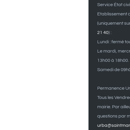
Service État civi
Etablissement d
(uniquement su
21 40
) :
Lundi : fermé to
Le mardi, mercr
13h00 à 18h00.
Samedi de 09h0
Permanence U
Tous les Vendre
mairie. Par aill
questions par ma
urba@saintmart