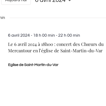
tion
er
nts
Sélectionnez
min
une
ments
date.
6 avril 2024 - 18 h 00 min
-
22 h 00 min
Le 6 avril 2024 à 18h00 : concert des Chœurs du
Mercantour en l’église de Saint-Martin-du-Var
Eglise de Saint-Martin-du-Var