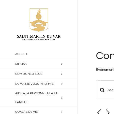
Passer
au
contenu
Con
ACCUEIL
MEDIAS
Évènemen
COMMUNE & ELUS
Évène
LA MAIRIE VOUS INFORME
Saisir
Reche
AIDE A LA PERSONNE ET A LA
for
mot-
FAMILLE
et
6
clé.
QUALITE DE VIE