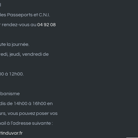
l
es Passeports et C.N.I.
r rendez-vous au
04 92 08
ute la journée.
edi, jeudi, vendredi de
0 à 12h00.
rbanisme
dis de 14h00 à 16h00 en
eurs, vous pouvez poser vos
il à l’adresse suivante :
induvar.fr