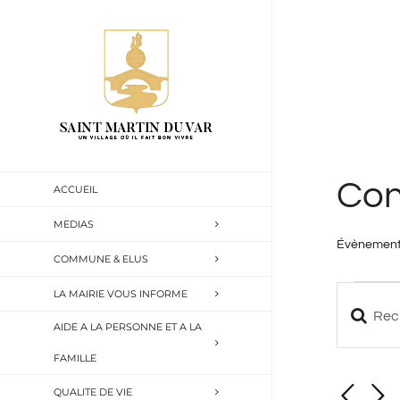
Passer
au
contenu
Con
ACCUEIL
MEDIAS
Évènemen
COMMUNE & ELUS
Évène
LA MAIRIE VOUS INFORME
Saisir
Reche
AIDE A LA PERSONNE ET A LA
for
mot-
FAMILLE
et
4
clé.
QUALITE DE VIE