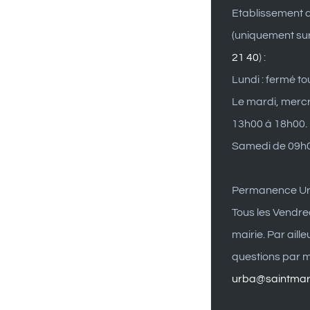
Etablissement d
(uniquement su
21 40
) :
Lundi : fermé to
Le mardi, mercr
13h00 à 18h00.
Samedi de 09h0
Permanence U
Tous les Vendre
mairie. Par aill
questions par ma
urba@saintmart