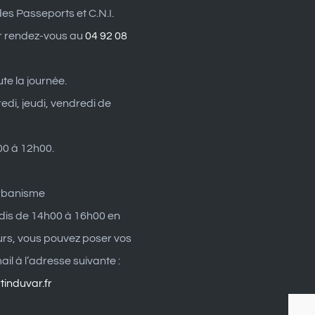
es Passeports et C.N.I.
r rendez-vous au
04 92 08
ute la journée.
edi, jeudi, vendredi de
0 à 12h00.
rbanisme
dis de 14h00 à 16h00 en
eurs, vous pouvez poser vos
il à l’adresse suivante :
induvar.fr