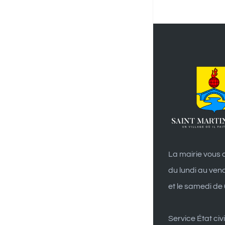
La mairie vous a
du lundi au ven
et le samedi de
Service État civi