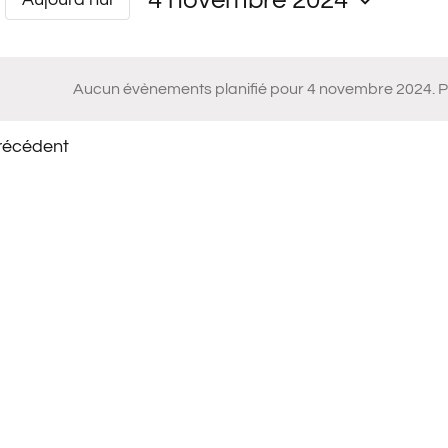
tion
bre
er
nts
Sélectionnez
une
Aucun évènements planifié pour 4 novembre 2024. 
Notice
ments
date.
récédent