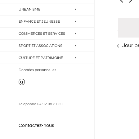
naviga
novem
Recherch
URBANISME
Évèneme
de
2024
par
ENFANCE ET JEUNESSE
vues
mot-
COMMERCES ET SERVICES
Évène
clé.
Jour p
SPORT ET ASSOCIATIONS
CULTURE ET PATRIMOINE
Données personnelles
Téléphone 04 92 08 21 50
Contactez-nous