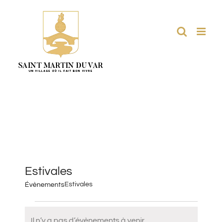
Passer
au
contenu
Estivales
Estivales
Évènements
Évènements
Il n’y a pas d’évènements à venir.