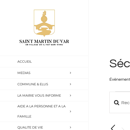
Passer
au
contenu
Séc
ACCUEIL
MEDIAS
Évènemen
COMMUNE & ELUS
Évène
LA MAIRIE VOUS INFORME
Saisir
Reche
AIDE A LA PERSONNE ET A LA
mot-
FAMILLE
et
clé.
QUALITE DE VIE