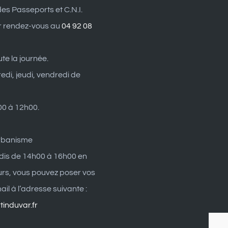
es Passeports et C.N.I.
r rendez-vous au
04 92 08
ute la journée.
edi, jeudi, vendredi de
0 à 12h00.
rbanisme
dis de 14h00 à 16h00 en
eurs, vous pouvez poser vos
il à l’adresse suivante :
induvar.fr