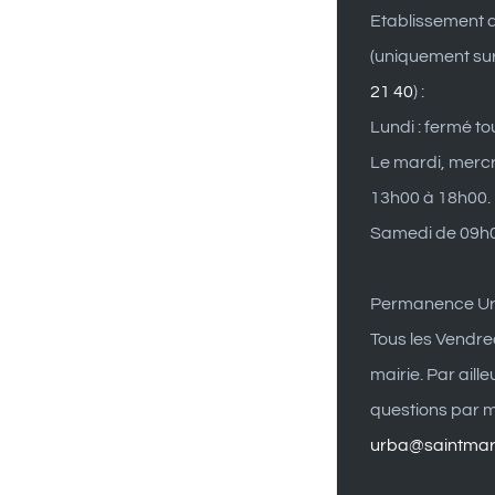
Etablissement d
(uniquement su
21 40
) :
Lundi : fermé to
Le mardi, mercr
13h00 à 18h00.
Samedi de 09h0
Permanence U
Tous les Vendre
mairie. Par aill
questions par ma
urba@saintmart