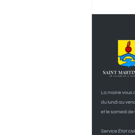
La mairie vous a
du lundi au ven
et le samedi de
Service État civi