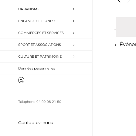
naviga
Recherch
URBANISME
Évèneme
de
par
ENFANCE ET JEUNESSE
vues
mot-
COMMERCES ET SERVICES
Évène
clé.
Évène
SPORT ET ASSOCIATIONS
CULTURE ET PATRIMOINE
Données personnelles
Téléphone 04 92 08 21 50
Contactez-nous