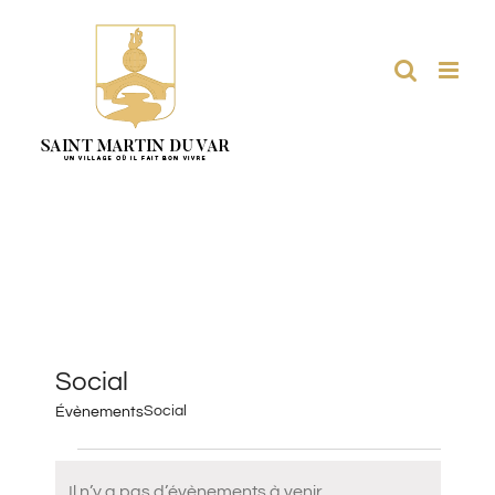
Passer
au
contenu
Social
Social
Évènements
Évènements
Il n’y a pas d’évènements à venir.