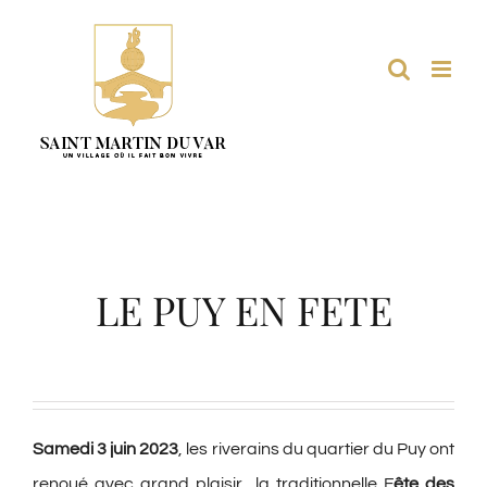
Passer
au
contenu
LE PUY EN FETE
Samedi 3 juin 2023
, les riverains du quartier du Puy ont
renoué avec grand plaisir la traditionnelle F
ête des