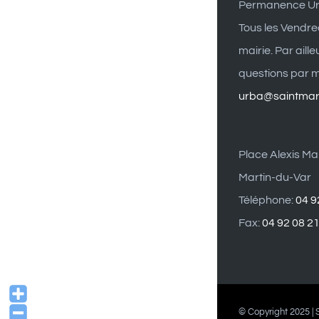
Permanence U
Tous les Vendre
mairie. Par aill
questions par ma
urba@saintmart
Place Alexis Mai
Martin-du-Var
Téléphone:
04 9
Fax:
04 92 08 2
© Copyright 2025 | S