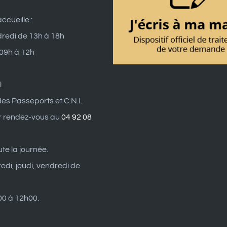
ccueille :
dredi de 13h à 18h
 09h à 12h
l
es Passeports et C.N.I.
r rendez-vous au
04 92 08
ute la journée.
edi, jeudi, vendredi de
0 à 12h00.