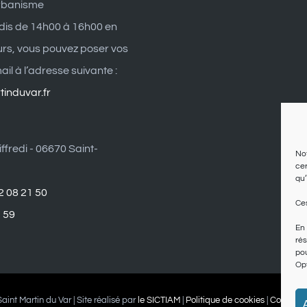
rbanisme
dis de 14h00 à 16h00 en
eurs, vous pouvez poser vos
il à l’adresse suivante :
induvar.fr
ffredi - 06670 Saint-
Not
cer
qu’
2 08 21 50
Ces
1 59
En 
rés
pou
Opt
aint Martin du Var | Site réalisé par
le SICTIAM
|
Politique de cookies
|
Conditio