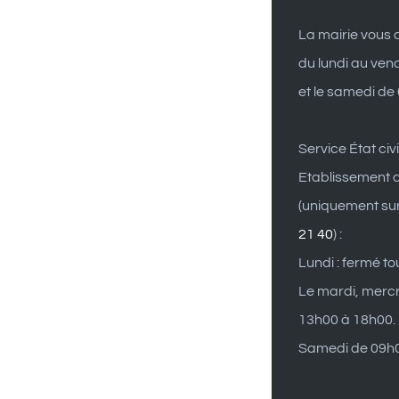
La mairie vous a
du lundi au ven
et le samedi de
Service État civi
Etablissement d
(uniquement su
21 40
) :
Lundi : fermé to
Le mardi, mercr
13h00 à 18h00.
Samedi de 09h0