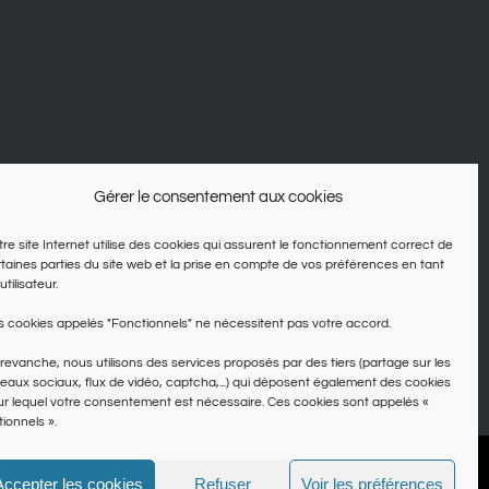
Gérer le consentement aux cookies
re site Internet utilise des cookies qui assurent le fonctionnement correct de
taines parties du site web et la prise en compte de vos préférences en tant
utilisateur.
 cookies appelés "Fonctionnels" ne nécessitent pas votre accord.
revanche, nous utilisons des services proposés par des tiers (partage sur les
eaux sociaux, flux de vidéo, captcha,...) qui déposent également des cookies
r lequel votre consentement est nécessaire. Ces cookies sont appelés «
ionnels ».
ns
Accepter les cookies
Refuser
Voir les préférences