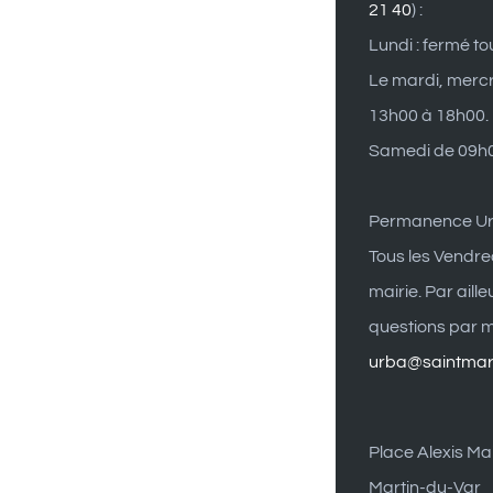
21 40
) :
Lundi : fermé to
Le mardi, mercr
13h00 à 18h00.
Samedi de 09h0
Permanence U
Tous les Vendre
mairie. Par aill
questions par ma
urba@saintmart
Place Alexis Mai
Martin-du-Var