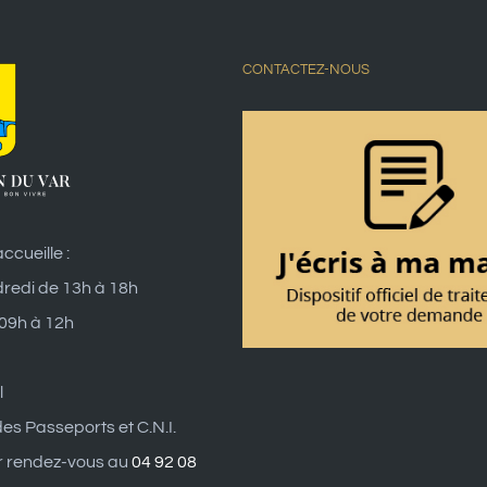
CONTACTEZ-NOUS
ccueille :
dredi de 13h à 18h
 09h à 12h
l
es Passeports et C.N.I.
r rendez-vous au
04 92 08