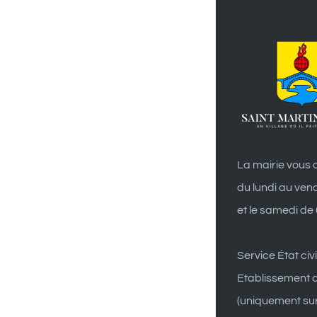
La mairie vous a
du lundi au ven
et le samedi de
Service État civi
Etablissement d
(uniquement su