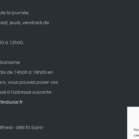
ute la journée.
edi, jeudi, vendredi de
0 à 12h00.
rbanisme
dis de 14h00 à 16h00 en
eurs, vous pouvez poser vos
il à l’adresse suivante :
induvar.fr
ffredi - 06670 Saint-
Not
cer