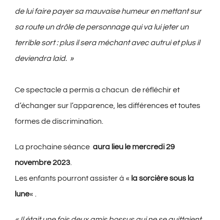
de lui faire payer sa mauvaise humeur en mettant sur
sa route un drôle de personnage qui va lui jeter un
terrible sort : plus il sera méchant avec autrui et plus il
deviendra laid. »
Ce spectacle a permis a chacun de réfléchir et
d’échanger sur l’apparence, les différences et toutes
formes de discrimination.
La prochaine séance
aura lieu le mercredi 29
novembre 2023
.
Les enfants pourront assister à «
la sorcière sous la
lune
« .
« Il était une fois deux amis bossus qui ne se quittaient