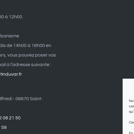
0 à 12h00.
rbanisme
dis de 14h00 à 16h00 en
eurs, vous pouvez poser vos
il à l’adresse suivante :
induvar.fr
ffredi - 06670 Saint-
Not
cer
qu’
2 08 21 50
Ces
1 59
En 