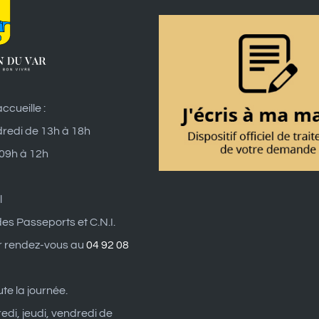
ccueille :
dredi de 13h à 18h
 09h à 12h
l
es Passeports et C.N.I.
r rendez-vous au
04 92 08
ute la journée.
edi, jeudi, vendredi de