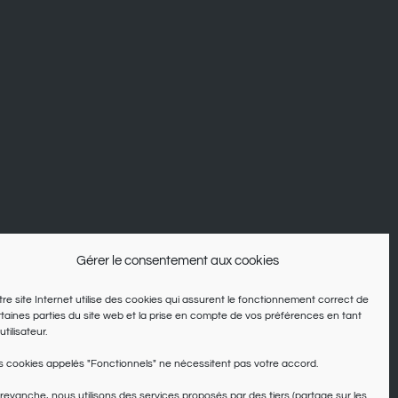
Gérer le consentement aux cookies
re site Internet utilise des cookies qui assurent le fonctionnement correct de
taines parties du site web et la prise en compte de vos préférences en tant
utilisateur.
 cookies appelés "Fonctionnels" ne nécessitent pas votre accord.
revanche, nous utilisons des services proposés par des tiers (partage sur les