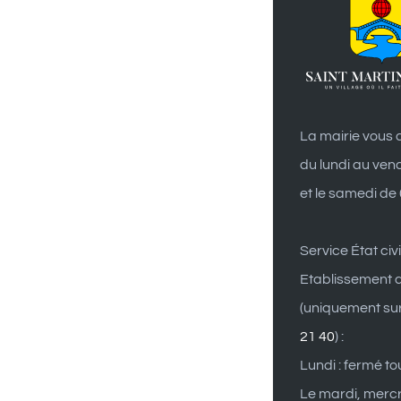
La mairie vous a
du lundi au ven
et le samedi de
Service État civi
Etablissement d
(uniquement su
21 40
) :
Lundi : fermé to
Le mardi, mercr