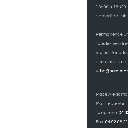
13h00 à 18h00.
Samedi de 09h0
Permanence U
Tous les Vendre
mairie. Par aill
questions par ma
urba@saintmart
Place Alexis Mai
Martin-du-Var
Téléphone:
04 9
Fax:
04 92 08 2