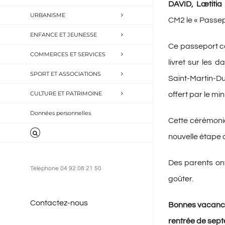
DAVID, Lætitia
URBANISME
CM2 le « Passep
ENFANCE ET JEUNESSE
Ce passeport co
COMMERCES ET SERVICES
livret sur les 
SPORT ET ASSOCIATIONS
Saint-Martin-Du
CULTURE ET PATRIMOINE
offert par le mi
Données personnelles
Cette cérémonie
nouvelle étape d
Des parents on
Téléphone 04 92 08 21 50
goûter.
Contactez-nous
Bonnes vacances
rentrée de sept