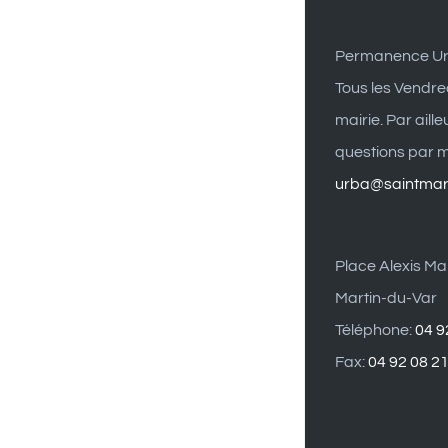
Permanence U
Tous les Vendre
mairie. Par aill
questions par ma
urba@saintmart
Place Alexis Mai
Martin-du-Var
Téléphone:
04 9
Fax:
04 92 08 2