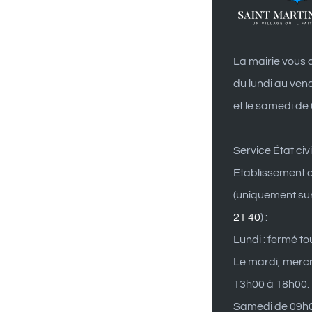
La mairie vous a
du lundi au ven
et le samedi de
Service État civi
Etablissement d
(uniquement su
21 40
) :
Lundi : fermé to
Le mardi, mercr
13h00 à 18h00.
Samedi de 09h0