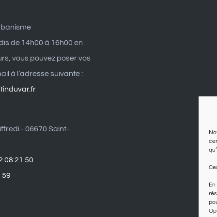
rbanisme
dis de 14h00 à 16h00 en
eurs, vous pouvez poser vos
il à l’adresse suivante :
induvar.fr
ffredi - 06670 Saint-
Not
cer
qu’
2 08 21 50
Ces
1 59
En 
rés
pou
Opt