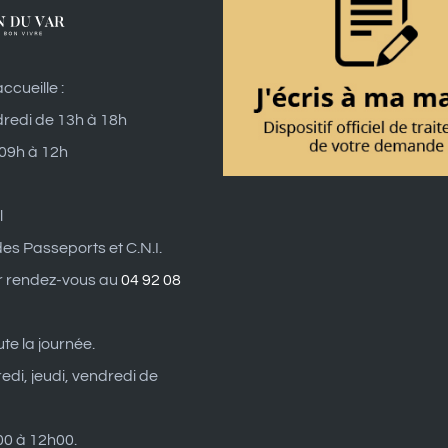
ccueille :
dredi de 13h à 18h
 09h à 12h
l
es Passeports et C.N.I.
r rendez-vous au
04 92 08
ute la journée.
edi, jeudi, vendredi de
0 à 12h00.