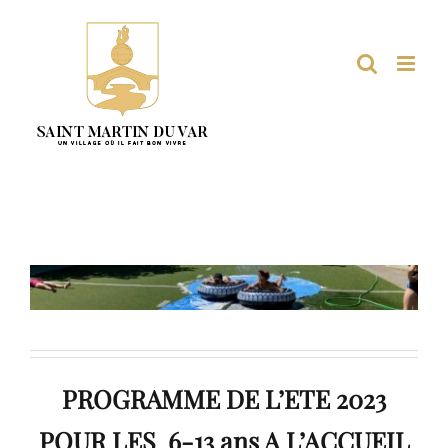
Passer
au
contenu
PROGRAMME DE L’ETE 2023
POUR LES 6-13 ans A L’ACCUEIL