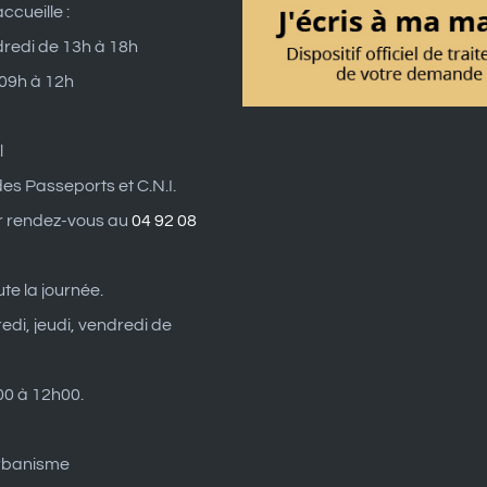
ccueille :
dredi de 13h à 18h
 09h à 12h
l
es Passeports et C.N.I.
r rendez-vous au
04 92 08
ute la journée.
edi, jeudi, vendredi de
0 à 12h00.
rbanisme