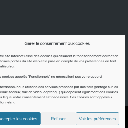
Gérer le consentement aux cookies
re site Internet utilise des cookies qui assurent le fonctionnement correct de
taines parties du site web et la prise en compte de vos préférences en tant
utilisateur.
 cookies appelés "Fonctionnels" ne nécessitent pas votre accord.
revanche, nous utilisons des services proposés par des tiers (partage sur les
eaux sociaux, flux de vidéo, captcha,...) qui déposent également des cookies
r lequel votre consentement est nécessaire. Ces cookies sont appelés «
ionnels ».
ns
Accepter les cookies
Refuser
Voir les préférences
Facebook
Twitter
Pinterest
Inst