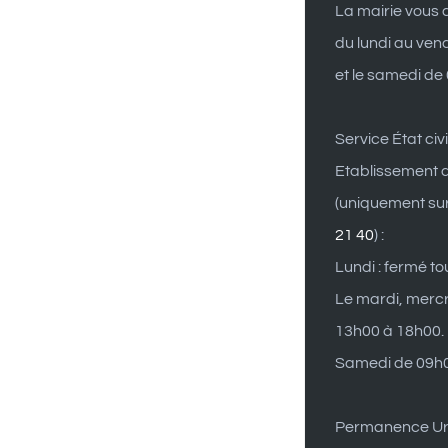
La mairie vous a
du lundi au ven
et le samedi de
Service État civi
Etablissement d
(uniquement su
21 40
) :
Lundi : fermé to
Le mardi, mercr
13h00 à 18h00.
Samedi de 09h0
Permanence U