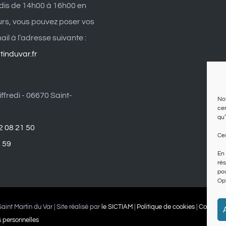
dis de 14h00 à 16h00 en
eurs, vous pouvez poser vos
il à l’adresse suivante :
induvar.fr
ffredi - 06670 Saint-
Not
cer
qu’
2 08 21 50
Ces
1 59
En 
rés
pou
Opt
aint Martin du Var | Site réalisé par
le SICTIAM
|
Politique de cookies
|
Conditio
 personnelles