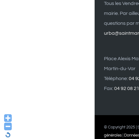
Tous les Vendre
mairie. Par aill
questions par ma
urba@saintmart
Place Alexis Mai
Martin-du-Var
Téléphone:
04 9
Fax:
04 92 08 2
© Copyright 2025 | S
générales
|
Données