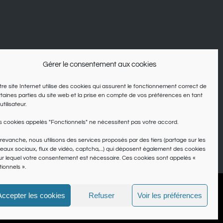
Gérer le consentement aux cookies
re site Internet utilise des cookies qui assurent le fonctionnement correct de
taines parties du site web et la prise en compte de vos préférences en tant
utilisateur.
 cookies appelés "Fonctionnels" ne nécessitent pas votre accord.
revanche, nous utilisons des services proposés par des tiers (partage sur les
eaux sociaux, flux de vidéo, captcha,...) qui déposent également des cookies
r lequel votre consentement est nécessaire. Ces cookies sont appelés «
ionnels ».
ns
Accepter les cookies
Refuser
Voir les préférences
Facebook
Twitter
Pinterest
Inst