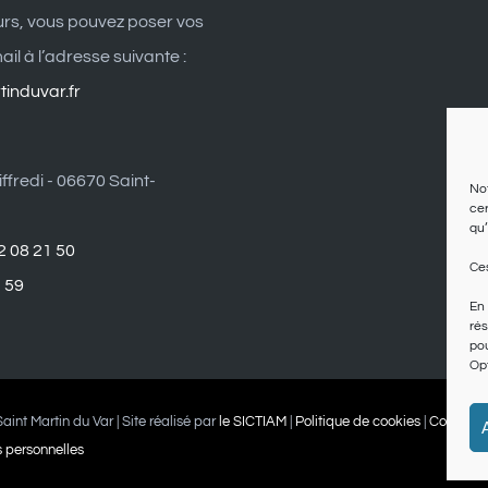
eurs, vous pouvez poser vos
il à l’adresse suivante :
induvar.fr
ffredi - 06670 Saint-
Not
cer
qu’
2 08 21 50
Ces
1 59
En 
rés
pou
Opt
aint Martin du Var | Site réalisé par
le SICTIAM
|
Politique de cookies
|
Conditio
 personnelles