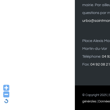
mairie. Par aill
questions par ma
urba@saintmart
Place Alexis Mai
Martin-du-Var
Téléphone:
04 9
Fax:
04 92 08 2
© Copyright 2025 | S
générales
|
Données