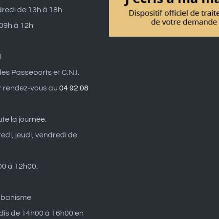
dredi de 13h à 18h
 09h à 12h
l
es Passeports et C.N.I.
r rendez-vous au
04 92 08
ute la journée.
edi, jeudi, vendredi de
0 à 12h00.
rbanisme
dis de 14h00 à 16h00 en