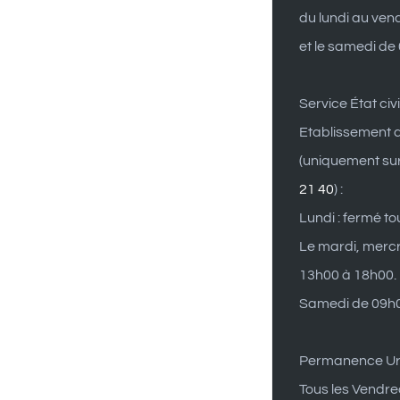
du lundi au ven
et le samedi de
Service État civi
Etablissement d
(uniquement su
21 40
) :
Lundi : fermé to
Le mardi, mercr
13h00 à 18h00.
Samedi de 09h0
Permanence U
Tous les Vendre