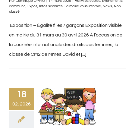
Par
Dominique OPPIO
|
14 mars 2026
|
Activités écoles
,
Evènements
commune
,
Expos
,
Infos scolaires
,
La mairie vous informe
,
News
,
Non
classé
‍ Exposition – Égalité filles / garçons Exposition visible
en mairie du 31 mars au 30 avril 2026 À l’occasion de
la Journée internationale des droits des femmes, la
classe de CM2 de Mmes David et [...]
18
02, 2026