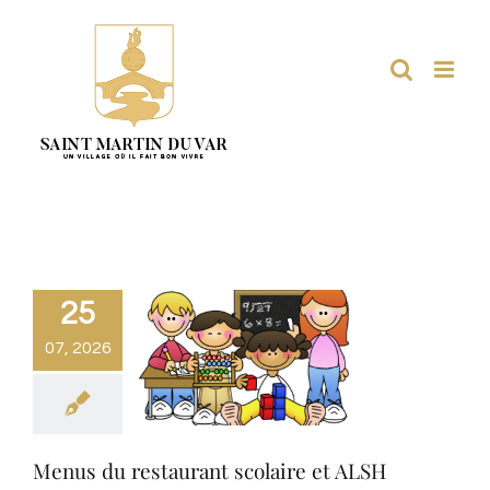
Passer
au
contenu
25
07, 2026
Menus du restaurant scolaire et ALSH